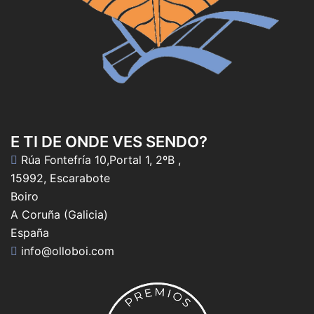
E TI DE ONDE VES SENDO?
Rúa Fontefría 10,Portal 1, 2ºB ,
15992, Escarabote
Boiro
A Coruña (Galicia)
España
info@olloboi.com