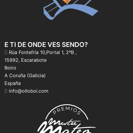
E TI DE ONDE VES SENDO?
Rúa Fontefría 10,Portal 1, 2ºB ,
15992, Escarabote
Boiro
A Coruña (Galicia)
España
info@olloboi.com