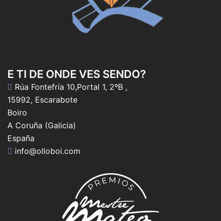
E TI DE ONDE VES SENDO?
Rúa Fontefría 10,Portal 1, 2ºB ,
15992, Escarabote
Boiro
A Coruña (Galicia)
España
info@olloboi.com