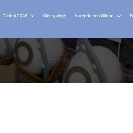
Olloboi 2026
Cine galego
Aprendo con Olloboi
F