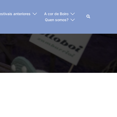
estivais anteriores
A cor de Boiro
Buscar
Quen somos?