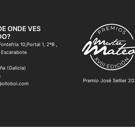
 DE ONDE VES
DO?
ontefría 10,Portal 1, 2ºB ,
 Escarabote
ña (Galicia)
a
Premio José Sellier 2
@olloboi.com