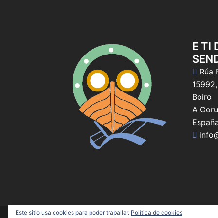
E TI
SEN
Rúa F
15992,
Boiro
A Coru
Españ
info
Este sitio usa cookies para poder traballar.
Política de cookies