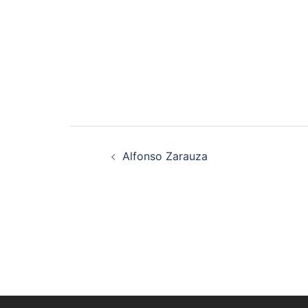
Navegación
Alfonso Zarauza
de
artigos